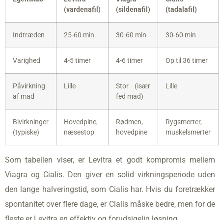
(vardenafil)
(sildenafil)
(tadalafil)
Indtræden
25-60 min
30-60 min
30-60 min
Varighed
4-5 timer
4-6 timer
Op til 36 timer
Påvirkning
Lille
Stor (især
Lille
af mad
fed mad)
Bivirkninger
Hovedpine,
Rødmen,
Rygsmerter,
(typiske)
næsestop
hovedpine
muskelsmerter
Som tabellen viser, er Levitra et godt kompromis mellem
Viagra og Cialis. Den giver en solid virkningsperiode uden
den lange halveringstid, som Cialis har. Hvis du foretrækker
spontanitet over flere dage, er Cialis måske bedre, men for de
fleste er Levitra en effektiv og forudsigelig løsning.