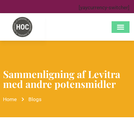
[yaycurrency-switcher]
Sammenligning af Levitra
med andre potensmidler
Home
Blogs